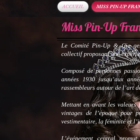
ACCUEIL
MISS PIN-UP FRA
Miss Pin-Up Fra
Le Comité Pin-Up & Cie ge
collectif proposant une expérie
​Composé de personnes passio
années 1930 jusqu’aux ann
rassembleurs autour de l’art de
​Mettant en avant les valeurs
vintages de l’époque pour p
vestimentaire, la féminité et l
​L’événement central promut 