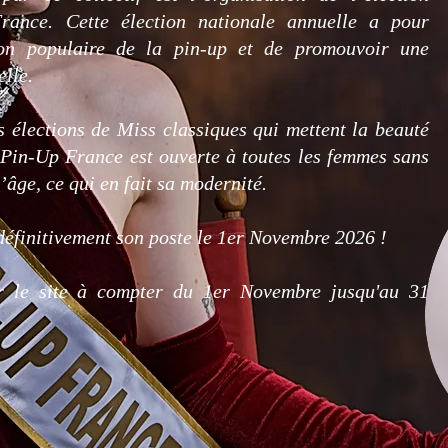
ance. Cette élection nationale annuelle a pour
on populaire de la pin-up et de promouvoir une
elle.
s élections de Miss classiques qui mettent la beauté
s Pin-Up France est ouverte à toutes les femmes sans
d’âge, ce qui en fait sa modernité.
définitivement son poste le 1er Novembre 2026 !
ur le site à compter du
1er Novembre jusqu'au 31