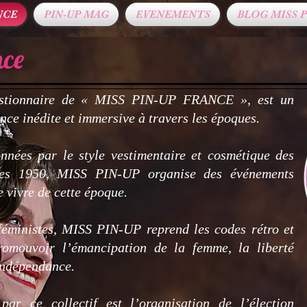
NCE
PIN-UP MAG
EVENEMENTS
BLOG MISS P
nce
stionnaire de « MISS PIN-UP FRANCE », est un
nce inédite et immersive à travers les époques.
nnées par le style vestimentaire et cosmétique des
ées 1950, MISS PIN-UP organise des événements
 vivre de cette époque.
 féministes, MISS PIN-UP reprend les codes rétro et
romouvoir l’émancipation de la femme, la liberté
’indépendance.
par ce collectif est l’organisation de l’élection