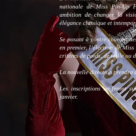
nationale de Miss Pin-Up Fr
ambition de changer la visi
élégance classique et intempor
​Se posant à contre courant de
en premier, l’élection de Mis
critères de poids, de taille ou 
La nouvelle direction prendra 
Les inscriptions se feront s
janvier.